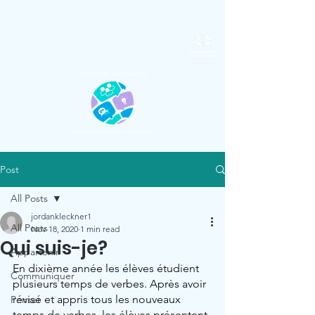
Post
All Posts
jordankleckner1
All Posts
Nov 18, 2020
1 min read
Qui suis-je?
Appartenir
En dixième année les élèves étudient 
Communiquer
plusieurs temps de verbes. Après avoir 
révisé et appris tous les nouveaux 
Penser
temps de verbes, les élèves présentent 