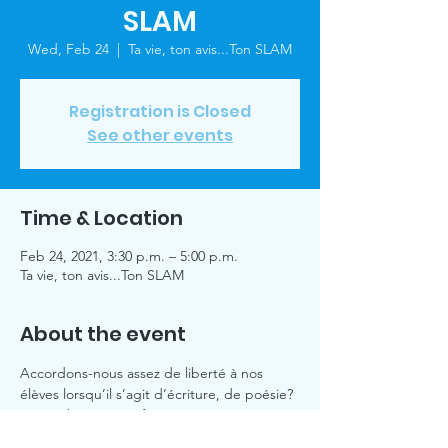
SLAM
Wed, Feb 24
  |  
Ta vie, ton avis...Ton SLAM
Registration is Closed
See other events
Time & Location
Feb 24, 2021, 3:30 p.m. – 5:00 p.m.
Ta vie, ton avis...Ton SLAM
About the event
Accordons-nous assez de liberté à nos 
élèves lorsqu’il s’agit d’écriture, de poésie? 
Cet atelier interactif propose aux 
enseignant·e·s de développer des 